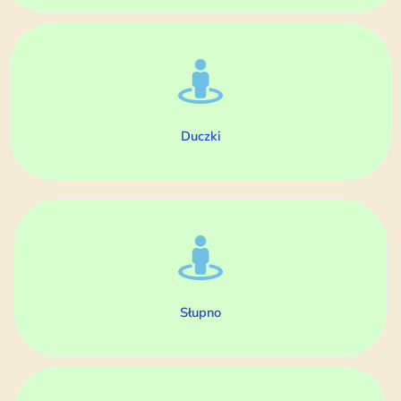
Duczki
Słupno