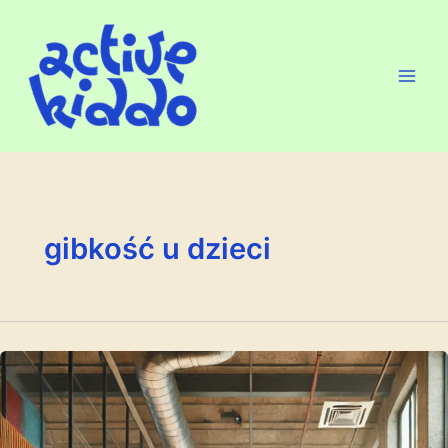
Przejdź
do
treści
gibkość u dzieci