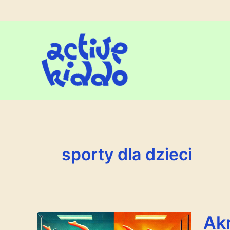
Przejdź
do
treści
sporty dla dzieci
Ak