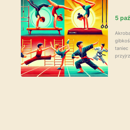
5 paź
Akroba
gibkoś
taniec
przyjr